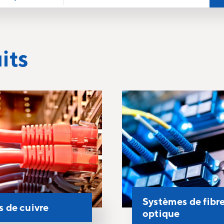
its
Systèmes de fibr
 de cuivre
optique