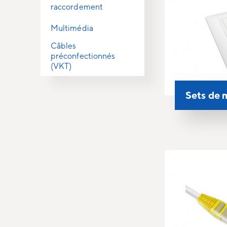
raccordement
Multimédia
Câbles
préconfectionnés
(VKT)
Sets de