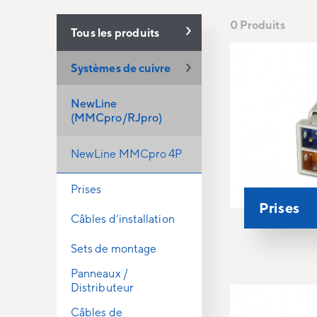
0 Produits
Tous les produits
Systèmes de cuivre
NewLine
(MMCpro/RJpro)
NewLine MMCpro 4P
Prises
Prises
Câbles d‘installation
Sets de montage
Panneaux /
Distributeur
Câbles de