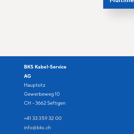
BKS Kabel-Service
AG
Hauptsitz
Gewerbeweg 10
CH - 3662 Seftigen
+41 33 359 32 00
nf
bks
ch