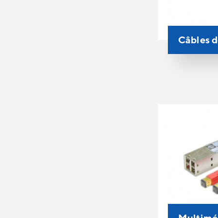
Câbles 
Multimé