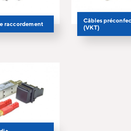
Câbles préconfe
de raccordement
(VKT)
dia