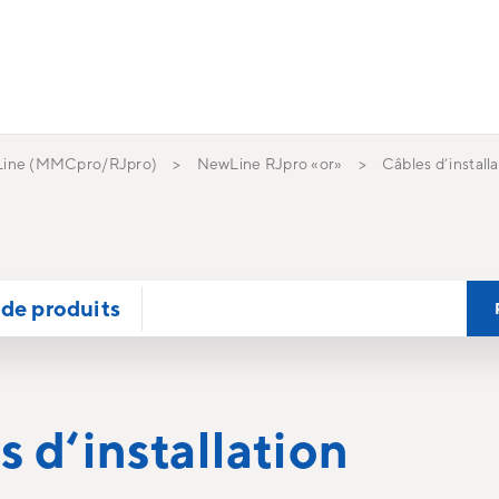
ine (MMCpro/RJpro)
NewLine RJpro «or»
Câbles d‘install
de produits
 d‘installation