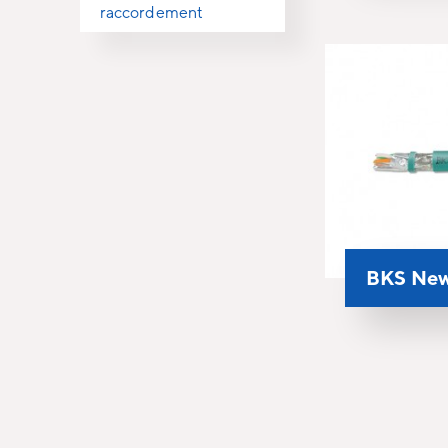
raccordement
BKS New