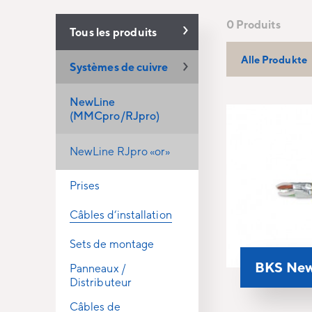
0 Produits
Tous les produits
Alle Produkte
Systèmes de cuivre
NewLine
(MMCpro/RJpro)
NewLine RJpro «or»
Prises
Câbles d‘installation
Sets de montage
BKS New
Panneaux /
Distributeur
Câbles de