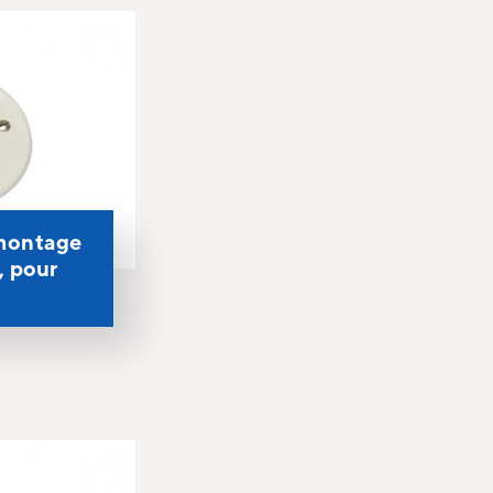
montage
 pour
s