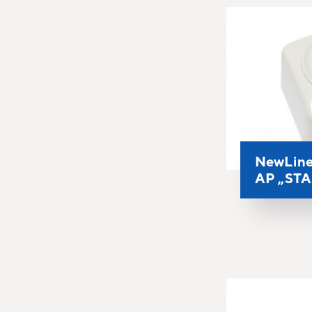
NewLine
AP „ST