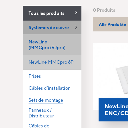
0 Produits
Tous les produits
Alle Produkte
Systèmes de cuivre
NewLine
(MMCpro/RJpro)
NewLine MMCpro 6P
Prises
Câbles d‘installation
Sets de montage
NewLine
Panneaux /
ENC/CD
Distributeur
Câbles de