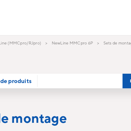
ine (MMCpro/RJpro)
NewLine MMCpro 6P
Sets de mont
de produits
de montage