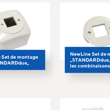
NewLine Set de 
 Set de montage
„STANDARDdue„
ANDARDdue„
les combinaison