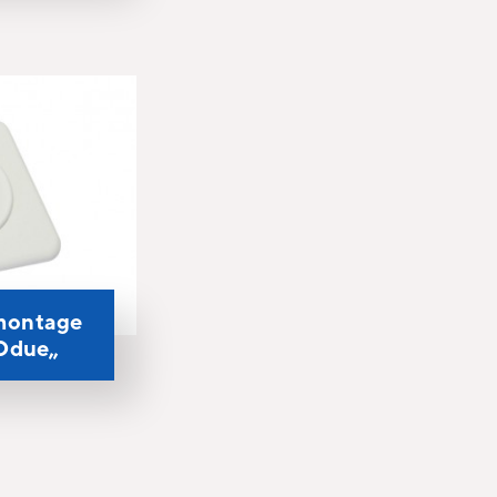
montage
Ddue„