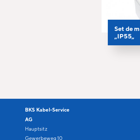
Set de 
„IP55„
BKS Kabel-Service
AG
Hauptsitz
Gewerbeweg 10