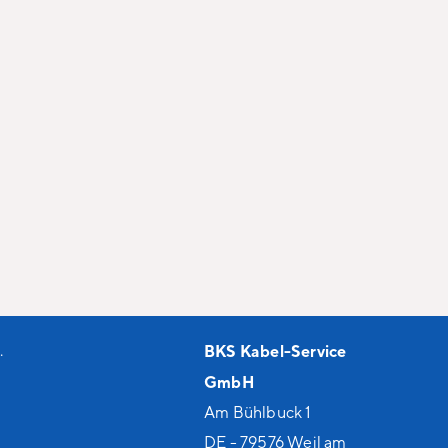
.
BKS Kabel-Service
GmbH
Am Bühlbuck 1
DE - 79576 Weil am