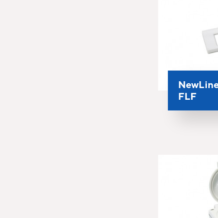
NewLine
FLF