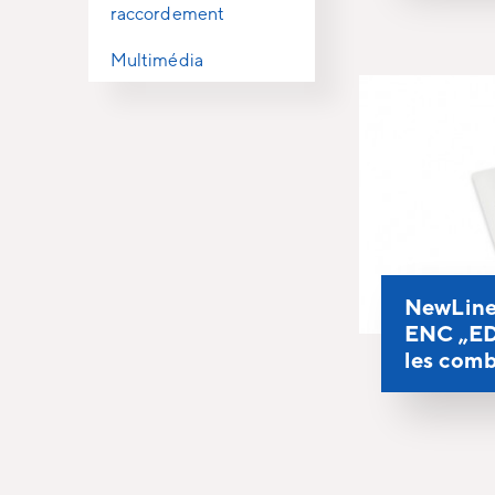
raccordement
Multimédia
NewLine
ENC „ED
les comb