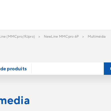
ine (MMCpro/RJpro)
NewLine MMCpro 6P
Multimédia
de produits
media