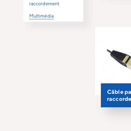
raccordement
Multimédia
Câble p
raccord