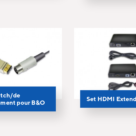
atch/de
Set HDMI Extend
ement pour B&O